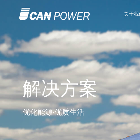
关于我
企业简介
并网储能一体机
工商业储能电站
质保服务
发展历程
离网储能一体机
户用储能电站
服务中心
解决方案
社会责任
工商业储能一体机柜
离网储能电站
专家问答
户用储能解决方案
离散
优化能源·优质生活
新闻中心
离并混合逆变器
移动储能电站
下载中心
离网逆变器
联系我们