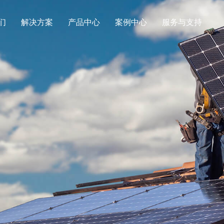
们
解决方案
产品中心
案例中心
服务与支持
新闻中心
全球总部
式工商业储能解决方案
离网储能解决方
+86-755-28263405
意大利小型工商业储能电站
新加坡工商业储能电
· 优案
UHome 系列单相
info@ucanpower.com
体机
UHome-KT系列三相离并混合储
能一体机
深圳市龙岗区银荷路72号华丰智谷-园山